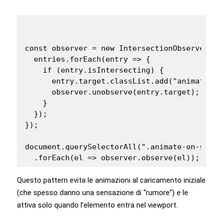
const observer = new IntersectionObserver((en
  entries.forEach(entry => {

    if (entry.isIntersecting) {

      entry.target.classList.add("animate__a
      observer.unobserve(entry.target); // a
    }

  });

});

document.querySelectorAll(".animate-on-scroll
  .forEach(el => observer.observe(el));
Questo pattern evita le animazioni al caricamento iniziale
(che spesso danno una sensazione di “rumore”) e le
attiva solo quando l’elemento entra nel viewport.