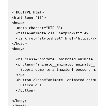
<!DOCTYPE html>

<html lang="it">

<head>

  <meta charset="UTF-8">

  <title>Animate.css Esempio</title>

  <link rel="stylesheet" href="https://cdnjs
</head>

<body>

  <h1 class="animate__animated animate__fade
  <p class="animate__animated animate__fadeI
    Scopri come le animazioni possono miglio
  </p>

  <button class="animate__animated animate__
    Clicca qui

  </button>

</body>

</html>