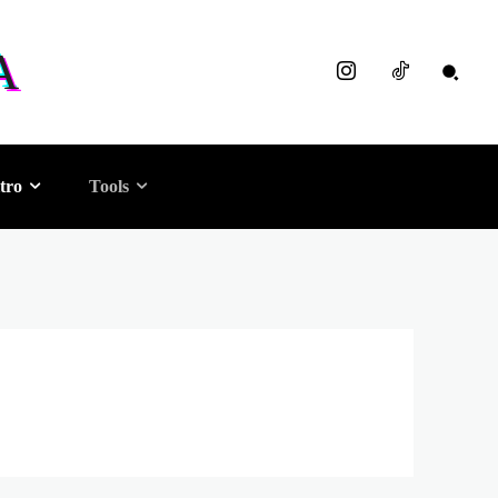
A
tro
Tools