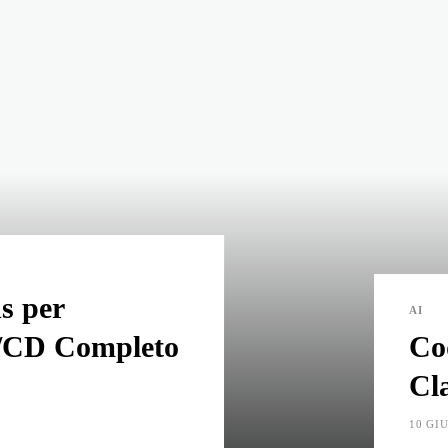
s per
AI
I/CD Completo
Co
Cl
10 GI