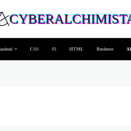
CYBERALCHIMIST
azioni
CSS
JS
HTML
Business
Al