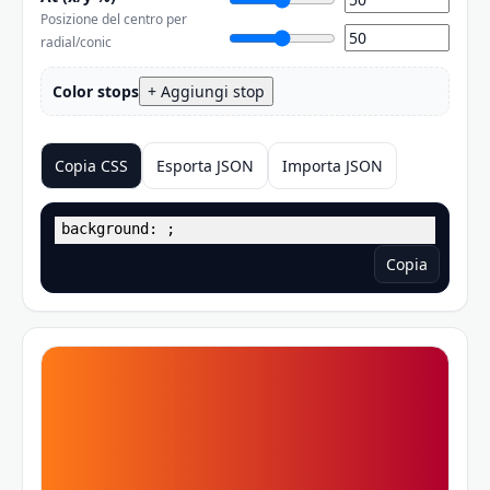
Posizione del centro per
radial/conic
Color stops
+ Aggiungi stop
Copia CSS
Esporta JSON
Importa JSON
background: ;
Copia