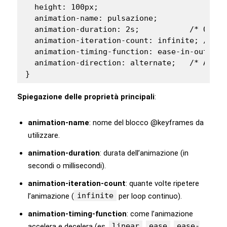
  height: 100px;

  animation-name: pulsazione;

  animation-duration: 2s;           /* Quant
  animation-iteration-count: infinite; /* Ri
  animation-timing-function: ease-in-out; /*
  animation-direction: alternate;   /* Alter
}
Spiegazione delle proprietà principali
:
animation-name
: nome del blocco @keyframes da
utilizzare.
animation-duration
: durata dell’animazione (in
secondi o millisecondi).
animation-iteration-count
: quante volte ripetere
infinite
l’animazione (
per loop continuo).
animation-timing-function
: come l’animazione
linear
ease
ease-
accelera e decelera (es.
,
,