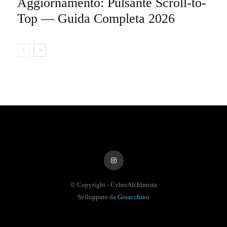
Aggiornamento: Pulsante Scroll-to-
Top — Guida Completa 2026
© Copyright - CyberAlchimista
Sviluppato da
Gioacchino