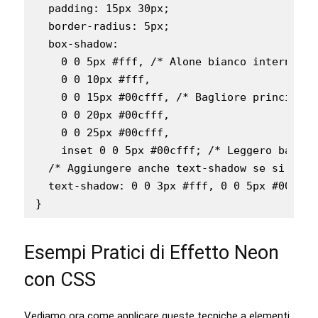
  padding: 15px 30px;

  border-radius: 5px;

  box-shadow:

    0 0 5px #fff, /* Alone bianco interno/vi
    0 0 10px #fff,

    0 0 15px #00cfff, /* Bagliore principale 
    0 0 20px #00cfff,

    0 0 25px #00cfff,

    inset 0 0 5px #00cfff; /* Leggero baglio
  /* Aggiungere anche text-shadow se si vuol
  text-shadow: 0 0 3px #fff, 0 0 5px #00cfff;
Esempi Pratici di Effetto Neon
con CSS
Vediamo ora come applicare queste tecniche a elementi