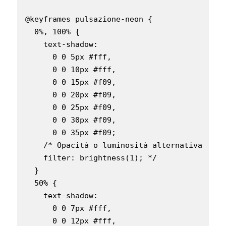
@keyframes pulsazione-neon {

  0%, 100% {

    text-shadow:

      0 0 5px #fff,

      0 0 10px #fff,

      0 0 15px #f09,

      0 0 20px #f09,

      0 0 25px #f09,

      0 0 30px #f09,

      0 0 35px #f09;

    /* Opacità o luminosità alternativa:

    filter: brightness(1); */

  }

  50% {

    text-shadow:

      0 0 7px #fff,

      0 0 12px #fff,
