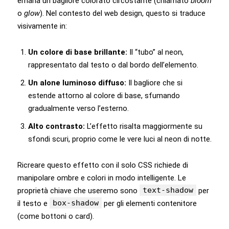
emana un bagliore colorato circostante (chiamato
bloom
o
glow
). Nel contesto del web design, questo si traduce
visivamente in:
Un colore di base brillante:
Il “tubo” al neon,
rappresentato dal testo o dal bordo dell’elemento.
Un alone luminoso diffuso:
Il bagliore che si
estende attorno al colore di base, sfumando
gradualmente verso l’esterno.
Alto contrasto:
L’effetto risalta maggiormente su
sfondi scuri, proprio come le vere luci al neon di notte.
Ricreare questo effetto con il solo CSS richiede di
manipolare ombre e colori in modo intelligente. Le
text-shadow
proprietà chiave che useremo sono
per
box-shadow
il testo e
per gli elementi contenitore
(come bottoni o card).