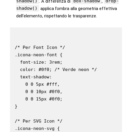
shadow()
box-shadow
drop-
. A differenza di
,
shadow()
applica l’ombra alla geometria effettiva
dell’elemento, rispettando le trasparenze.
/* Per Font Icon */

.icona-neon-font {

  font-size: 3rem;

  color: #0f0; /* Verde neon */

  text-shadow:

    0 0 5px #fff,

    0 0 10px #0f0,

    0 0 15px #0f0;

}

/* Per SVG Icon */

.icona-neon-svg {
