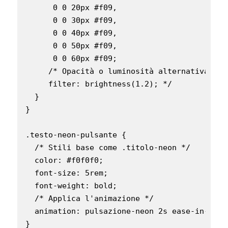
      0 0 20px #f09,

      0 0 30px #f09,

      0 0 40px #f09,

      0 0 50px #f09,

      0 0 60px #f09;

     /* Opacità o luminosità alternativa:

     filter: brightness(1.2); */

  }

}

.testo-neon-pulsante {

  /* Stili base come .titolo-neon */

  color: #f0f0f0;

  font-size: 5rem;

  font-weight: bold;

  /* Applica l'animazione */

  animation: pulsazione-neon 2s ease-in-out i