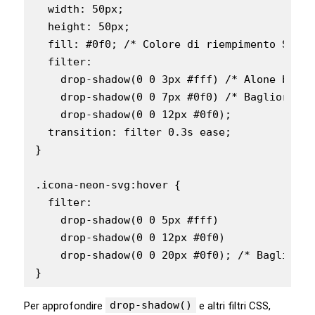
  width: 50px;

  height: 50px;

  fill: #0f0; /* Colore di riempimento SVG */
  filter:

    drop-shadow(0 0 3px #fff) /* Alone bianco
    drop-shadow(0 0 7px #0f0) /* Bagliore ver
    drop-shadow(0 0 12px #0f0);

  transition: filter 0.3s ease;

}

.icona-neon-svg:hover {

  filter:

    drop-shadow(0 0 5px #fff)

    drop-shadow(0 0 12px #0f0)

    drop-shadow(0 0 20px #0f0); /* Bagliore 
drop-shadow()
Per approfondire
e altri filtri CSS,