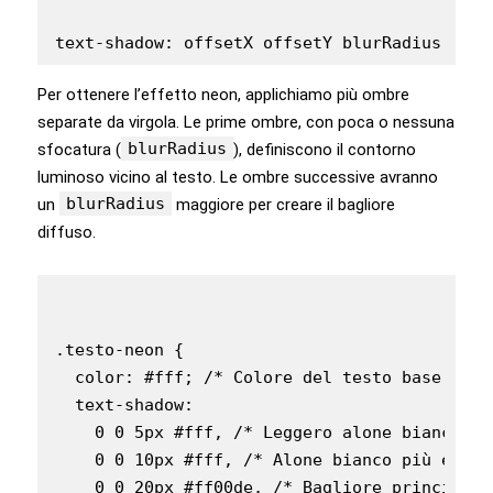
Per ottenere l’effetto neon, applichiamo più ombre
separate da virgola. Le prime ombre, con poca o nessuna
blurRadius
sfocatura (
), definiscono il contorno
luminoso vicino al testo. Le ombre successive avranno
blurRadius
un
maggiore per creare il bagliore
diffuso.
.testo-neon {

  color: #fff; /* Colore del testo base, spe
  text-shadow:

    0 0 5px #fff, /* Leggero alone bianco vic
    0 0 10px #fff, /* Alone bianco più esteso
    0 0 20px #ff00de, /* Bagliore principale 