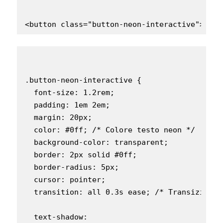
.button-neon-interactive {

  font-size: 1.2rem;

  padding: 1em 2em;

  margin: 20px;

  color: #0ff; /* Colore testo neon */

  background-color: transparent;

  border: 2px solid #0ff;

  border-radius: 5px;

  cursor: pointer;

  transition: all 0.3s ease; /* Transizione 
  text-shadow:
