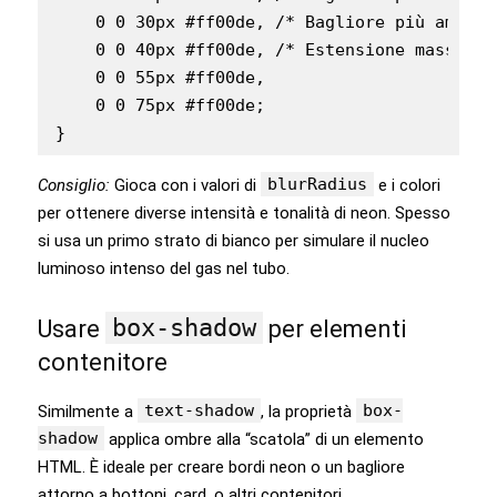
    0 0 30px #ff00de, /* Bagliore più ampio *
    0 0 40px #ff00de, /* Estensione massima 
    0 0 55px #ff00de,

    0 0 75px #ff00de;

blurRadius
Consiglio:
Gioca con i valori di
e i colori
per ottenere diverse intensità e tonalità di neon. Spesso
si usa un primo strato di bianco per simulare il nucleo
luminoso intenso del gas nel tubo.
box-shadow
Usare
per elementi
contenitore
text-shadow
box-
Similmente a
, la proprietà
shadow
applica ombre alla “scatola” di un elemento
HTML. È ideale per creare bordi neon o un bagliore
attorno a bottoni, card, o altri contenitori.