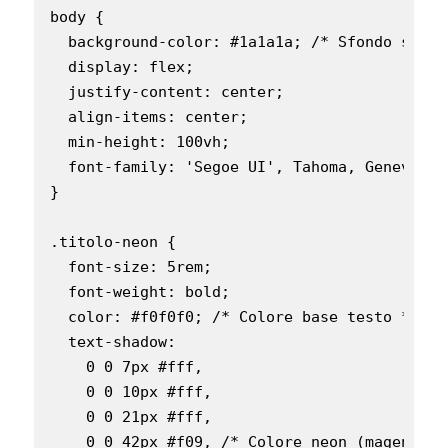
body {

  background-color: #1a1a1a; /* Sfondo scuro
  display: flex;

  justify-content: center;

  align-items: center;

  min-height: 100vh;

  font-family: 'Segoe UI', Tahoma, Geneva, V
}

.titolo-neon {

  font-size: 5rem;

  font-weight: bold;

  color: #f0f0f0; /* Colore base testo */

  text-shadow:

    0 0 7px #fff,

    0 0 10px #fff,

    0 0 21px #fff,

    0 0 42px #f09, /* Colore neon (magenta) *