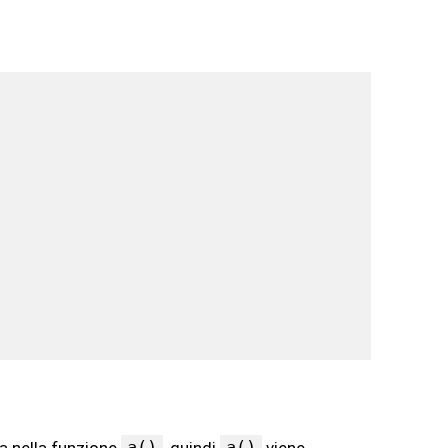
a()
a()