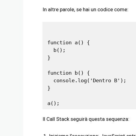
In altre parole, se hai un codice come:
function a() {

  b();

}

function b() {

  console.log('Dentro B');

}

Il Call Stack seguirà questa sequenza: