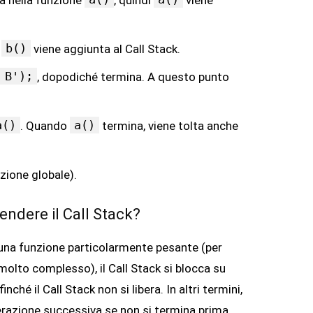
ra nella funzione
, quindi
viene
b()
i
viene aggiunta al Call Stack.
 B');
, dopodiché termina. A questo punto
a()
a()
. Quando
termina, viene tolta anche
uzione globale).
ndere il Call Stack?
 una funzione particolarmente pesante (per
molto complesso), il Call Stack si blocca su
ché il Call Stack non si libera. In altri termini,
razione successiva se non si termina prima