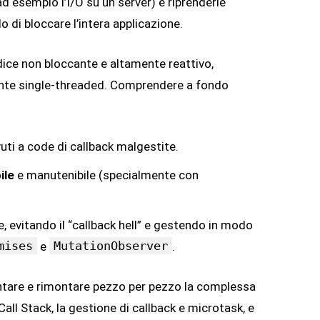
ad esempio l’I/O su un server) e riprenderle
 di bloccare l’intera applicazione.
ice non bloccante e altamente reattivo,
nte single-threaded. Comprendere a fondo
ti a code di callback malgestite.
ile
e manutenibile (specialmente con
e, evitando il “callback hell” e gestendo in modo
mises
MutationObserver
e
.
ntare e rimontare pezzo per pezzo la complessa
all Stack, la gestione di callback e microtask, e