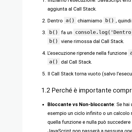
Iniziamo l’esecuzione: JavaScript ent
aggiunta al Call Stack.
a()
b()
Dentro
chiamiamo
, quind
b()
console.log('Dentro
fa un
b()
viene rimossa dal Call Stack.
L’esecuzione riprende nella funzione
a()
dal Call Stack.
Il Call Stack torna vuoto (salvo l’esec
1.2 Perché è importante compre
Bloccante vs Non-bloccante
: Se hai
esempio un ciclo infinito o un calcolo 
quella funzione e nulla può succedere fin
JavaScript non passerà a nessuna ope