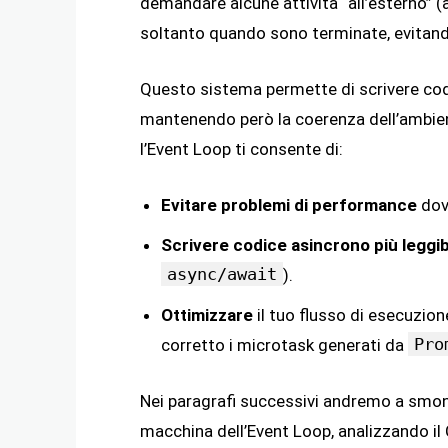
demandare alcune attività “all’esterno” (
soltanto quando sono terminate, evitando
Questo sistema permette di scrivere cod
mantenendo però la coerenza dell’ambie
l’Event Loop ti consente di:
Evitare problemi di performance
dovu
Scrivere codice asincrono più leggib
async/await
).
Ottimizzare
il tuo flusso di esecuzion
Pro
corretto i microtask generati da
Nei paragrafi successivi andremo a smo
macchina dell’Event Loop, analizzando il C