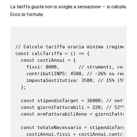
La tariffa giusta non si sceglie a sensazione — si calcola.
Ecco la formula:
// Calcolo tariffa oraria minima (regime forf
const calcTariffa = () => {

  const costiAnnui = {

    fissi: 8000,       // strumenti, corsi, 
    contributiINPS: 4500, // ~26% su reddito
    impostaSostitutiva: 3500, // 15% (5% prim
  };

  const stipendioTarget = 36000; // netto an
  const giorniFatturabili = 220; // 52*5 - 3
  const oreFatturabiliAnno = giorniFatturabi
  const totaleNecessario = stipendioTarget +

    costiAnnui.fissi + costiAnnui.contributi