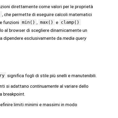
funzioni direttamente come valori per le proprietà
)
, che permette di eseguire calcoli matematici
min()
max()
clamp()
Le funzioni
,
e
 al browser di scegliere dinamicamente un
nza dipendere esclusivamente da
media query
ry
significa fogli di stile più snelli e manutenibili.
enti si adattano
continuamente
al variare dello
ra breakpoint.
finire limiti minimi e massimi in modo