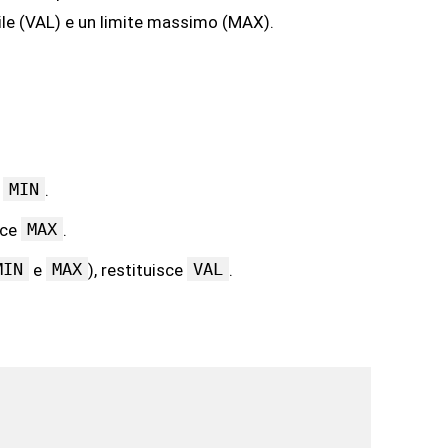
bile (VAL) e un limite massimo (MAX).
MIN
e
.
MAX
sce
.
MIN
MAX
VAL
e
), restituisce
.