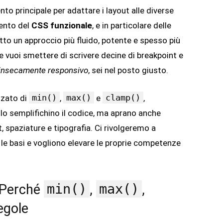
to principale per adattare i layout alle diverse
vento del
CSS funzionale
, e in particolare delle
otto un approccio più fluido, potente e spesso più
Se vuoi smettere di scrivere decine di breakpoint e
rinsecamente responsivo
, sei nel posto giusto.
min()
max()
clamp()
nzato di
,
e
,
o semplifichino il codice, ma aprano anche
t, spaziature e tipografia. Ci rivolgeremo a
le basi e vogliono elevare le proprie competenze
min()
max()
e Perché
,
,
egole