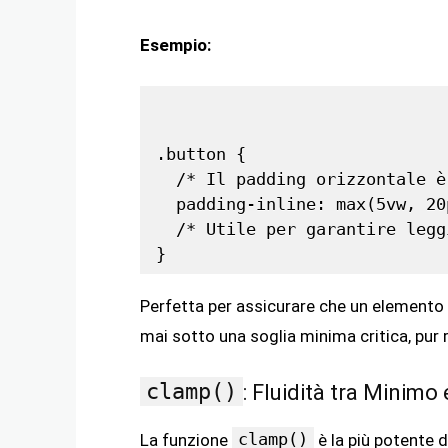
Esempio:
.button {

  /* Il padding orizzontale è
  padding-inline: max(5vw, 20p
  /* Utile per garantire legg
Perfetta per assicurare che un elemento
mai sotto una soglia minima critica, pur r
clamp()
: Fluidità tra Minim
clamp()
La funzione
è la più potente d