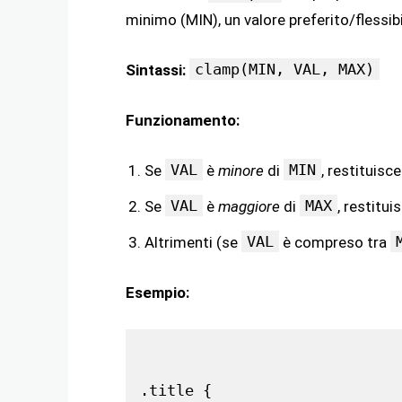
minimo (MIN), un valore preferito/flessi
clamp(MIN, VAL, MAX)
Sintassi:
Funzionamento:
VAL
MIN
Se
è
minore
di
, restituisc
VAL
MAX
Se
è
maggiore
di
, restitui
VAL
Altrimenti (se
è compreso tra
Esempio:
.title {
