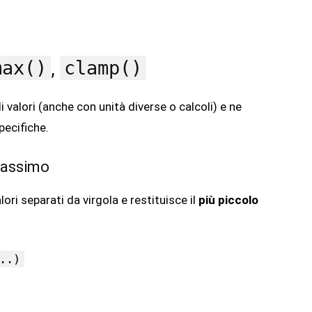
max()
clamp()
,
 valori (anche con unità diverse o calcoli) e ne
pecifiche.
Massimo
ori separati da virgola e restituisce il
più piccolo
..)