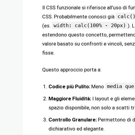
Il CSS funzionale si riferisce all’uso di 
calc(
CSS. Probabilmente conosci già
width: calc(100% - 20px)
(es.
). 
estendono questo concetto, permettendo
valore basato su confronti e vincoli, se
fisse.
Questo approccio porta a:
media que
Codice più Pulito:
Meno
Maggiore Fluidità:
I layout e gli elem
spazio disponibile, non solo a scatti t
Controllo Granulare:
Permettono di de
dichiarativo ed elegante.