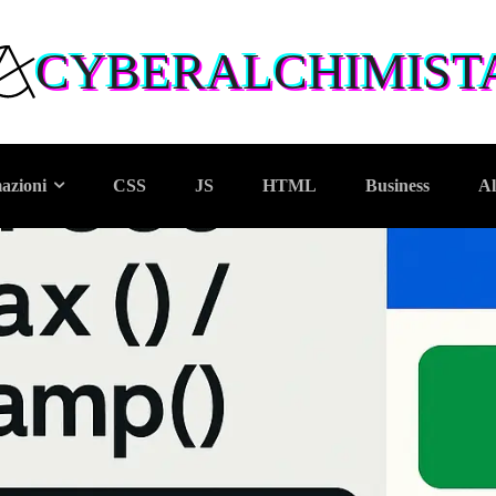
CYBERALCHIMIST
azioni
CSS
JS
HTML
Business
Al