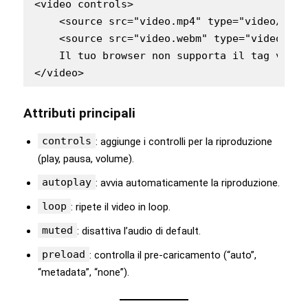
<video controls>

    <source src="video.mp4" type="video/mp4">
    <source src="video.webm" type="video/webm
    Il tuo browser non supporta il tag video.
</video>
Attributi principali
controls
: aggiunge i controlli per la riproduzione
(play, pausa, volume).
autoplay
: avvia automaticamente la riproduzione.
loop
: ripete il video in loop.
muted
: disattiva l’audio di default.
preload
: controlla il pre-caricamento (“auto”,
“metadata”, “none”).