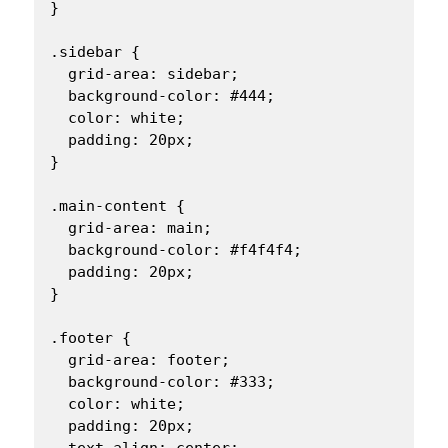
}

.sidebar {

  grid-area: sidebar;

  background-color: #444;

  color: white;

  padding: 20px;

}

.main-content {

  grid-area: main;

  background-color: #f4f4f4;

  padding: 20px;

}

.footer {

  grid-area: footer;

  background-color: #333;

  color: white;

  padding: 20px;

  text-align: center;
