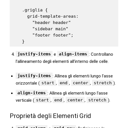
   .griglia {

     grid-template-areas:

       "header header"

       "sidebar main"

       "footer footer";

   }
justify-items
align-items
e
: Controllano
l’allineamento degli elementi all’interno delle celle.
justify-items
: Allinea gli elementi lungo l’asse
start
end
center
stretch
orizzontale (
,
,
,
).
align-items
: Allinea gli elementi lungo l’asse
start
end
center
stretch
verticale (
,
,
,
).
Proprietà degli Elementi Grid