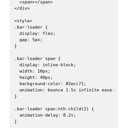
  <span></span>

</div>

<style>

.bar-loader {

  display: flex;

  gap: 5px;

}

.bar-loader span {

  display: inline-block;

  width: 10px;

  height: 40px;

  background-color: #2ecc71;

  animation: bounce 1.5s infinite ease-in-out
}

.bar-loader span:nth-child(2) {

  animation-delay: 0.2s;

}
