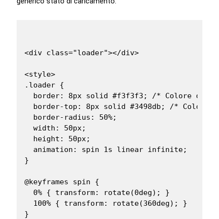
generico stato di caricamento.
<div class="loader"></div>

<style>

.loader {

  border: 8px solid #f3f3f3; /* Colore di sfo
  border-top: 8px solid #3498db; /* Colore d
  border-radius: 50%;

  width: 50px;

  height: 50px;

  animation: spin 1s linear infinite;

}

@keyframes spin {

  0% { transform: rotate(0deg); }

  100% { transform: rotate(360deg); }

}
