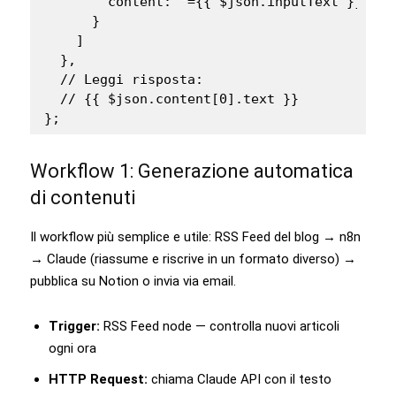
        content: "={{ $json.inputText }}"

      }

    ]

  },

  // Leggi risposta:

  // {{ $json.content[0].text }}

};
Workflow 1: Generazione automatica
di contenuti
Il workflow più semplice e utile: RSS Feed del blog → n8n
→ Claude (riassume e riscrive in un formato diverso) →
pubblica su Notion o invia via email.
Trigger:
RSS Feed node — controlla nuovi articoli
ogni ora
HTTP Request:
chiama Claude API con il testo