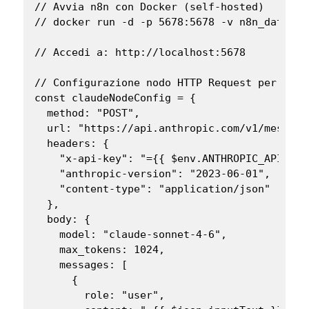
// Avvia n8n con Docker (self-hosted)

// docker run -d -p 5678:5678 -v n8n_data:/h
// Accedi a: http://localhost:5678

// Configurazione nodo HTTP Request per Claud
const claudeNodeConfig = {

  method: "POST",

  url: "https://api.anthropic.com/v1/messages
  headers: {

    "x-api-key": "={{ $env.ANTHROPIC_API_KEY 
    "anthropic-version": "2023-06-01",

    "content-type": "application/json"

  },

  body: {

    model: "claude-sonnet-4-6",

    max_tokens: 1024,

    messages: [

      {

        role: "user",
