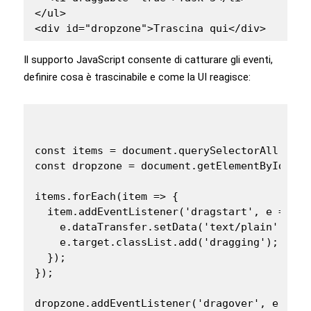
</ul>

<div id="dropzone">Trascina qui</div>
Il supporto JavaScript consente di catturare gli eventi,
definire cosa è trascinabile e come la UI reagisce:
const items = document.querySelectorAll('#ta
const dropzone = document.getElementById('dro
items.forEach(item => {

  item.addEventListener('dragstart', e => {

    e.dataTransfer.setData('text/plain', e.t
    e.target.classList.add('dragging');

  });

});

dropzone.addEventListener('dragover', e => {
