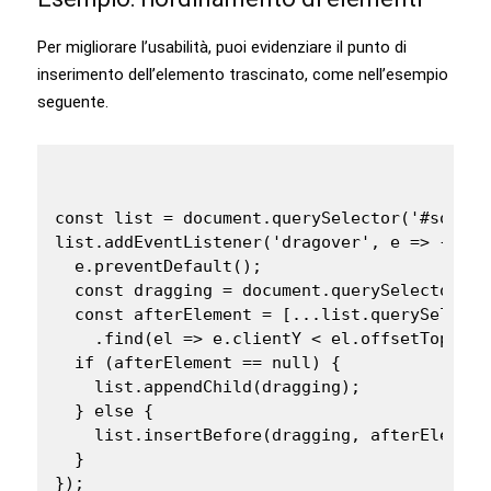
Per migliorare l’usabilità, puoi evidenziare il punto di
inserimento dell’elemento trascinato, come nell’esempio
seguente.
const list = document.querySelector('#sortabl
list.addEventListener('dragover', e => {

  e.preventDefault();

  const dragging = document.querySelector('.d
  const afterElement = [...list.querySelecto
    .find(el => e.clientY < el.offsetTop + e
  if (afterElement == null) {

    list.appendChild(dragging);

  } else {

    list.insertBefore(dragging, afterElement)
  }

});