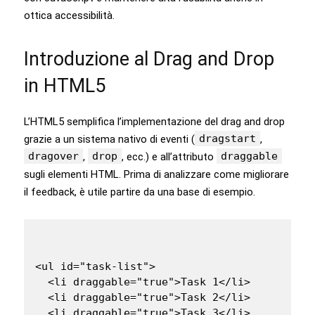
ottica accessibilità.
Introduzione al Drag and Drop
in HTML5
L’HTML5 semplifica l’implementazione del drag and drop
dragstart
grazie a un sistema nativo di eventi (
,
dragover
drop
draggable
,
, ecc.) e all’attributo
sugli elementi HTML. Prima di analizzare come migliorare
il feedback, è utile partire da una base di esempio.
<ul id="task-list">

  <li draggable="true">Task 1</li>

  <li draggable="true">Task 2</li>

  <li draggable="true">Task 3</li>
