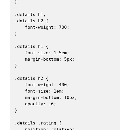
}

.details h1,

.details h2 {

    font-weight: 700;

}

.details h1 {

    font-size: 1.5em;

    margin-bottom: 5px;

}

.details h2 {

    font-weight: 400;

    font-size: 1em;

    margin-bottom: 10px;

    opacity: .6;

}

.details .rating {

    position: relative;
