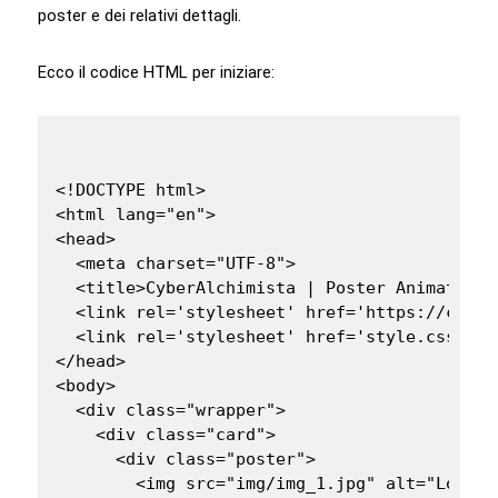
poster e dei relativi dettagli.
Ecco il codice HTML per iniziare:
<!DOCTYPE html>

<html lang="en">

<head>

  <meta charset="UTF-8">

  <title>CyberAlchimista | Poster Animato CSS
  <link rel='stylesheet' href='https://cdnjs
  <link rel='stylesheet' href='style.css'>

</head>

<body>

  <div class="wrapper">

    <div class="card">

      <div class="poster">

        <img src="img/img_1.jpg" alt="Locatio