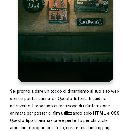
Location Unknown
Sei pronto a dare un tocco di dinamismo al tuo sito web
con un poster animato? Questo tutorial ti guiderà
2021 • PG • 1hr 38min
attraverso il processo di creazione di un’interazione
animata per poster di film utilizzando solo
HTML e CSS
.
4.2/5
Questo tipo di animazione è perfetto per chi vuole
arricchire il proprio portfolio, creare una landing page
Italian
Drama
Indie