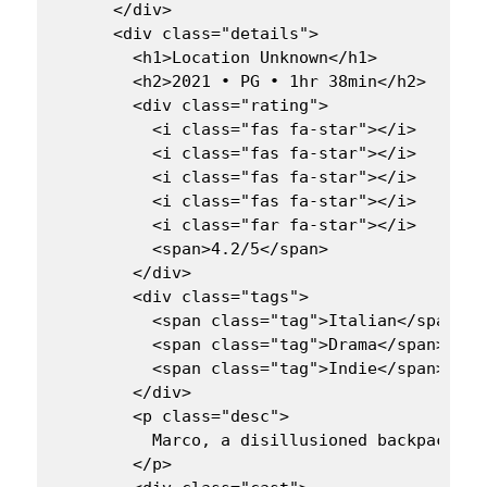
      </div>

      <div class="details">

        <h1>Location Unknown</h1>

        <h2>2021 • PG • 1hr 38min</h2>

        <div class="rating">

          <i class="fas fa-star"></i>

          <i class="fas fa-star"></i>

          <i class="fas fa-star"></i>

          <i class="fas fa-star"></i>

          <i class="far fa-star"></i>

          <span>4.2/5</span>

        </div>

        <div class="tags">

          <span class="tag">Italian</span>

          <span class="tag">Drama</span>

          <span class="tag">Indie</span>

        </div>

        <p class="desc">

          Marco, a disillusioned backpacker 
        </p>
