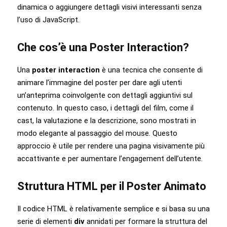
dinamica o aggiungere dettagli visivi interessanti senza
Marco, a disillusioned backpacker in his
l’uso di JavaScript.
late 20s, embarks on a solitary journey in
search for meaning.
Che cos’è una Poster Interaction?
Cast
Una
poster interaction
è una tecnica che consente di
animare l’immagine del poster per dare agli utenti
un’anteprima coinvolgente con dettagli aggiuntivi sul
contenuto. In questo caso, i dettagli del film, come il
cast, la valutazione e la descrizione, sono mostrati in
modo elegante al passaggio del mouse. Questo
approccio è utile per rendere una pagina visivamente più
accattivante e per aumentare l’engagement dell’utente.
Struttura HTML per il Poster Animato
Il codice HTML è relativamente semplice e si basa su una
serie di elementi
div
annidati per formare la struttura del