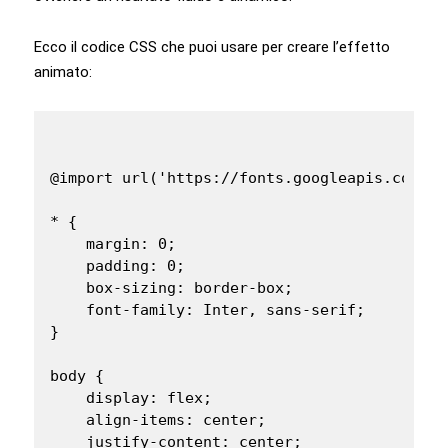
Ecco il codice CSS che puoi usare per creare l’effetto
animato:
@import url('https://fonts.googleapis.com/cs
* {

    margin: 0;

    padding: 0;

    box-sizing: border-box;

    font-family: Inter, sans-serif;

}

body {

    display: flex;

    align-items: center;

    justify-content: center;
