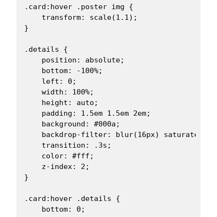
.card:hover .poster img {

    transform: scale(1.1);

}

.details {

    position: absolute;

    bottom: -100%;

    left: 0;

    width: 100%;

    height: auto;

    padding: 1.5em 1.5em 2em;

    background: #000a;

    backdrop-filter: blur(16px) saturate(120%
    transition: .3s;

    color: #fff;

    z-index: 2;

}

.card:hover .details {

    bottom: 0;
