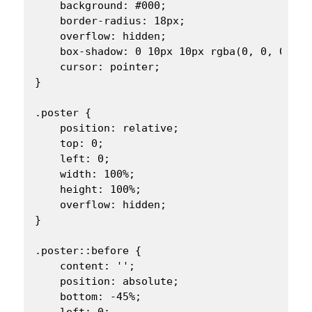
    background: #000;

    border-radius: 18px;

    overflow: hidden;

    box-shadow: 0 10px 10px rgba(0, 0, 0, .2)
    cursor: pointer;

}

.poster {

    position: relative;

    top: 0;

    left: 0;

    width: 100%;

    height: 100%;

    overflow: hidden;

}

.poster::before {

    content: '';

    position: absolute;

    bottom: -45%;

    left: 0;
