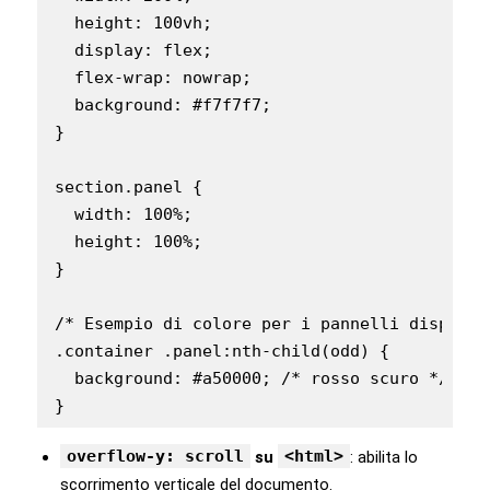
  height: 100vh;

  display: flex;

  flex-wrap: nowrap;

  background: #f7f7f7;

}

section.panel {

  width: 100%;

  height: 100%;

}

/* Esempio di colore per i pannelli dispari *
.container .panel:nth-child(odd) {

  background: #a50000; /* rosso scuro */

}
overflow-y: scroll
<html>
su
: abilita lo
scorrimento verticale del documento.