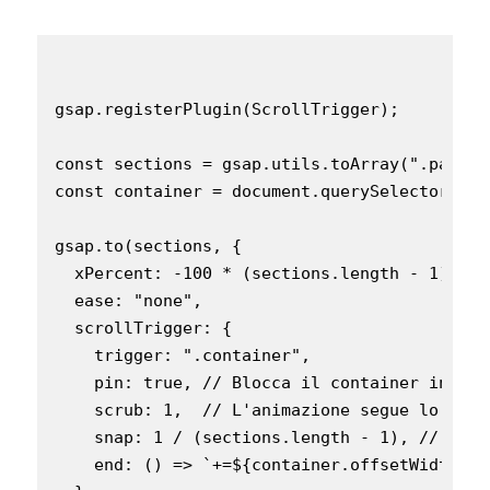
gsap.registerPlugin(ScrollTrigger);

const sections = gsap.utils.toArray(".panel")
const container = document.querySelector(".co
gsap.to(sections, {

  xPercent: -100 * (sections.length - 1),

  ease: "none",

  scrollTrigger: {

    trigger: ".container",

    pin: true, // Blocca il container in posi
    scrub: 1,  // L'animazione segue lo scro
    snap: 1 / (sections.length - 1), // Pass
    end: () => `+=${container.offsetWidth}`,