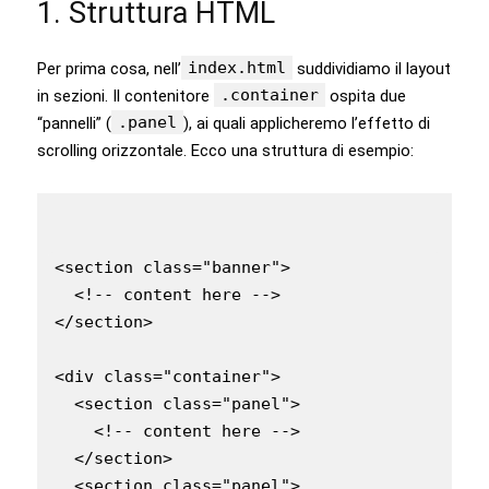
1. Struttura HTML
index.html
Per prima cosa, nell’
suddividiamo il layout
.container
in sezioni. Il contenitore
ospita due
.panel
“pannelli” (
), ai quali applicheremo l’effetto di
scrolling orizzontale. Ecco una struttura di esempio:
<section class="banner">

  <!-- content here -->

</section>

<div class="container">

  <section class="panel">

    <!-- content here -->

  </section>

  <section class="panel">
