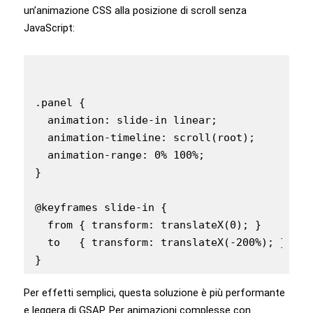
un’animazione CSS alla posizione di scroll senza
JavaScript:
.panel {

  animation: slide-in linear;

  animation-timeline: scroll(root);

  animation-range: 0% 100%;

}

@keyframes slide-in {

  from { transform: translateX(0); }

  to   { transform: translateX(-200%); }

}
Per effetti semplici, questa soluzione è più performante
e leggera di GSAP. Per animazioni complesse con