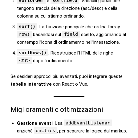
sortOrder
sortField
e
: Variabili globali che
tengono traccia della direzione (asc/desc) e della
colonna su cui stiamo ordinando.
sort()
: La funzione principale che ordina l’array
rows
field
basandosi sul
scelto, aggiornando al
contempo l’icona di ordinamento nell’intestazione.
sortRows()
: Ricostruisce l’HTML delle righe
<tr>
dopo l’ordinamento.
Se desideri approcci più avanzati, puoi integrare queste
tabelle interattive
con React o Vue.
Miglioramenti e ottimizzazioni
addEventListener
Gestione eventi
: Usa
onclick
anziché
, per separare la logica dal markup.