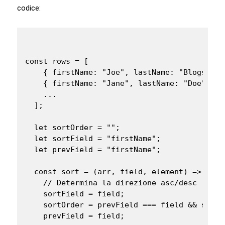
codice:
const rows = [

    { firstName: "Joe", lastName: "Blogs", l
    { firstName: "Jane", lastName: "Doe", le
    ...

  ];

  let sortOrder = "";

  let sortField = "firstName";

  let prevField = "firstName";

  const sort = (arr, field, element) => {

    // Determina la direzione asc/desc

    sortField = field;

    sortOrder = prevField === field && sortO
    prevField = field;
