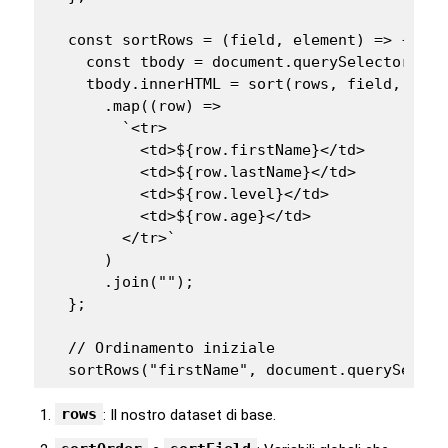
  const sortRows = (field, element) => {

    const tbody = document.querySelector("tbo
    tbody.innerHTML = sort(rows, field, eleme
      .map((row) =>

        `<tr>

          <td>${row.firstName}</td>

          <td>${row.lastName}</td>

          <td>${row.level}</td>

          <td>${row.age}</td>

        </tr>`

      )

      .join("");

  };

  // Ordinamento iniziale

  sortRows("firstName", document.querySelect
rows
: Il nostro dataset di base.