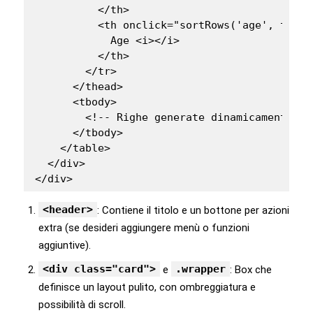
          </th>

          <th onclick="sortRows('age', this)"
            Age <i></i>

          </th>

        </tr>

      </thead>

      <tbody>

        <!-- Righe generate dinamicamente vi
      </tbody>

    </table>

  </div>

<header>
: Contiene il titolo e un bottone per azioni
extra (se desideri aggiungere menù o funzioni
aggiuntive).
<div class="card">
.wrapper
e
: Box che
definisce un layout pulito, con ombreggiatura e
possibilità di scroll.