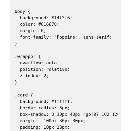
body {

  background: #f4f3f6;

  color: #616678;

  margin: 0;

  font-family: "Poppins", sans-serif;

}

.wrapper {

  overflow: auto;

  position: relative;

  z-index: 2;

}

.card {

  background: #ffffff;

  border-radius: 6px;

  box-shadow: 0 30px 40px rgb(97 102 120 / 12
  margin: -100px 30px 30px;

  padding: 10px 18px;
