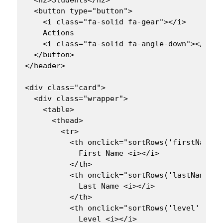
  <button type="button">

    <i class="fa-solid fa-gear"></i>

    Actions

    <i class="fa-solid fa-angle-down"></i>

  </button>

</header>

<div class="card">

  <div class="wrapper">

    <table>

      <thead>

        <tr>

          <th onclick="sortRows('firstName', 
            First Name <i></i>

          </th>

          <th onclick="sortRows('lastName', t
            Last Name <i></i>

          </th>

          <th onclick="sortRows('level', this
            Level <i></i>
