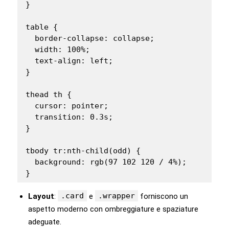
}

table {

  border-collapse: collapse;

  width: 100%;

  text-align: left;

}

thead th {

  cursor: pointer;

  transition: 0.3s;

}

tbody tr:nth-child(odd) {

  background: rgb(97 102 120 / 4%);

.card
.wrapper
Layout
:
e
forniscono un
aspetto moderno con ombreggiature e spaziature
adeguate.