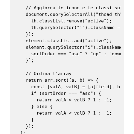
    // Aggiorna le icone e le classi sulle in
    document.querySelectorAll("thead th").fo
      th.classList.remove("active");

      th.querySelector("i").className = "";

    });

    element.classList.add("active");

    element.querySelector("i").className = `
      sortOrder === "asc" ? "up" : "down"

    }`;

    // Ordina l'array

    return arr.sort((a, b) => {

      const [valA, valB] = [a[field], b[field
      if (sortOrder === "asc") {

        return valA > valB ? 1 : -1;

      } else {

        return valA < valB ? 1 : -1;

      }

    });

  };
