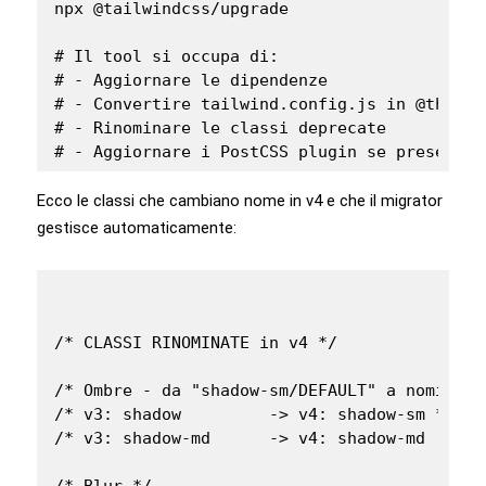
npx @tailwindcss/upgrade

# Il tool si occupa di:

# - Aggiornare le dipendenze

# - Convertire tailwind.config.js in @theme C
# - Rinominare le classi deprecate

# - Aggiornare i PostCSS plugin se presenti
Ecco le classi che cambiano nome in v4 e che il migrator
gestisce automaticamente:
/* CLASSI RINOMINATE in v4 */

/* Ombre - da "shadow-sm/DEFAULT" a nomi espl
/* v3: shadow         -> v4: shadow-sm */

/* v3: shadow-md      -> v4: shadow-md (invar
/* Blur */
