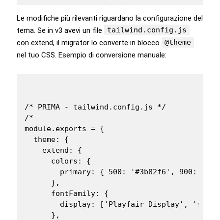
Le modifiche più rilevanti riguardano la configurazione del
tailwind.config.js
tema. Se in v3 avevi un file
@theme
con extend, il migrator lo converte in blocco
nel tuo CSS. Esempio di conversione manuale:
/* PRIMA - tailwind.config.js */

/*

module.exports = {

  theme: {

    extend: {

      colors: {

        primary: { 500: '#3b82f6', 900: '#1e3
      },

      fontFamily: {

        display: ['Playfair Display', 'serif'
      },
