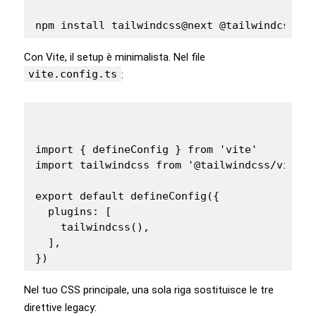
npm install tailwindcss@next @tailwindcss/vi
Con Vite, il setup è minimalista. Nel file
vite.config.ts
:
import { defineConfig } from 'vite'

import tailwindcss from '@tailwindcss/vite'

export default defineConfig({

  plugins: [

    tailwindcss(),

  ],

})
Nel tuo CSS principale, una sola riga sostituisce le tre
direttive legacy: