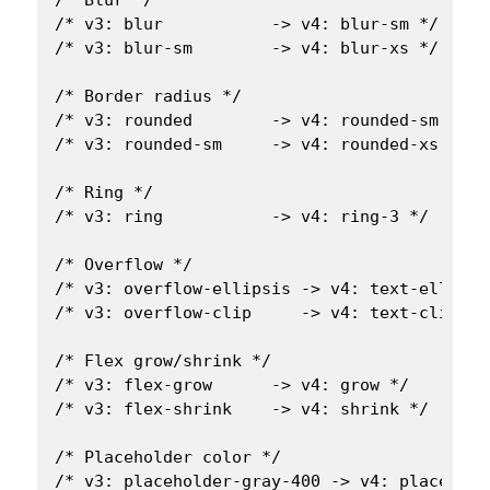
/* v3: blur           -> v4: blur-sm */

/* v3: blur-sm        -> v4: blur-xs */

/* Border radius */

/* v3: rounded        -> v4: rounded-sm */

/* v3: rounded-sm     -> v4: rounded-xs */

/* Ring */

/* v3: ring           -> v4: ring-3 */

/* Overflow */

/* v3: overflow-ellipsis -> v4: text-ellipsis
/* v3: overflow-clip     -> v4: text-clip */

/* Flex grow/shrink */

/* v3: flex-grow      -> v4: grow */

/* v3: flex-shrink    -> v4: shrink */

/* Placeholder color */

/* v3: placeholder-gray-400 -> v4: placehold