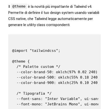
@theme
Il
è la novità più impattante di Tailwind v4.
Permette di definire il tuo design system usando variabili
CSS native, che Tailwind legge automaticamente per
generare le utility class corrispondenti.
@import "tailwindcss";

@theme {

  /* Palette custom */

  --color-brand-50: oklch(97% 0.02 240);

  --color-brand-500: oklch(55% 0.18 240);

  --color-brand-900: oklch(25% 0.10 240);

  /* Tipografia */

  --font-sans: "Inter Variable", ui-sans-ser
  --font-mono: "JetBrains Mono", ui-monospace