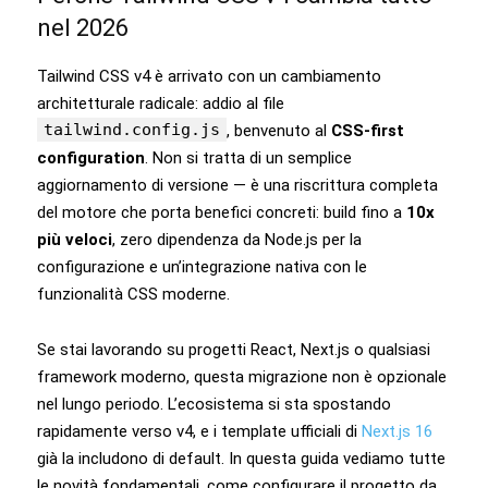
nel 2026
Tailwind CSS v4 è arrivato con un cambiamento
architetturale radicale: addio al file
tailwind.config.js
, benvenuto al
CSS-first
configuration
. Non si tratta di un semplice
aggiornamento di versione — è una riscrittura completa
del motore che porta benefici concreti: build fino a
10x
più veloci
, zero dipendenza da Node.js per la
configurazione e un’integrazione nativa con le
funzionalità CSS moderne.
Se stai lavorando su progetti React, Next.js o qualsiasi
framework moderno, questa migrazione non è opzionale
nel lungo periodo. L’ecosistema si sta spostando
rapidamente verso v4, e i template ufficiali di
Next.js 16
già la includono di default. In questa guida vediamo tutte
le novità fondamentali, come configurare il progetto da