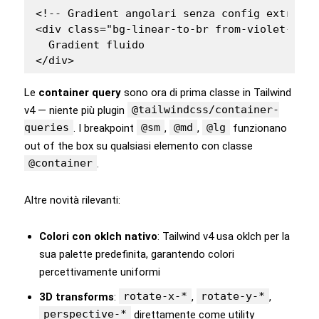
<!-- Gradient angolari senza config extra -->
<div class="bg-linear-to-br from-violet-600 
  Gradient fluido

</div>
Le
container query
sono ora di prima classe in Tailwind
@tailwindcss/container-
v4 — niente più plugin
queries
@sm
@md
@lg
. I breakpoint
,
,
funzionano
out of the box su qualsiasi elemento con classe
@container
.
Altre novità rilevanti:
Colori con oklch nativo
: Tailwind v4 usa oklch per la
sua palette predefinita, garantendo colori
percettivamente uniformi
rotate-x-*
rotate-y-*
3D transforms
:
,
,
perspective-*
direttamente come utility