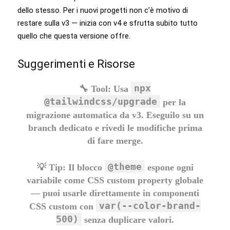
dello stesso. Per i nuovi progetti non c’è motivo di
restare sulla v3 — inizia con v4 e sfrutta subito tutto
quello che questa versione offre.
Suggerimenti e Risorse
npx
🔧
Tool:
Usa
@tailwindcss/upgrade
per la
migrazione automatica da v3. Eseguilo su un
branch dedicato e rivedi le modifiche prima
di fare merge.
@theme
💡
Tip:
Il blocco
espone ogni
variabile come CSS custom property globale
— puoi usarle direttamente in componenti
var(--color-brand-
CSS custom con
500)
senza duplicare valori.