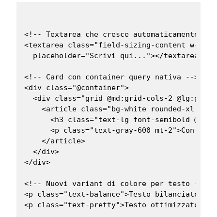
<!-- Textarea che cresce automaticamente con
<textarea class="field-sizing-content w-full
  placeholder="Scrivi qui..."></textarea>

<!-- Card con container query nativa -->

<div class="@container">

  <div class="grid @md:grid-cols-2 @lg:grid-
    <article class="bg-white rounded-xl p-6 s
      <h3 class="text-lg font-semibold @sm:t
      <p class="text-gray-600 mt-2">Contenut
    </article>

  </div>

</div>

<!-- Nuovi variant di colore per testo -->

<p class="text-balance">Testo bilanciato su 
<p class="text-pretty">Testo ottimizzato per