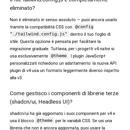
eliminato?
Non è eliminato in senso assoluto — puoi ancora usarlo
@config
tramite la compatibilità CSS con
"./tailwind.config.js"
dentro il tuo foglio di
stile. Questa opzione è pensata per facilitare la
migrazione graduale. Tuttavia, per i progetti v4 nativi si
@theme
usa esclusivamente
. I plugin JavaScript
personalizzati richiedono un adattamento: la nuova API
plugin di v4 usa un formato leggermente diverso rispetto
alla v3.
Come gestisco i componenti di librerie terze
(shadcn/ui, Headless UI)?
shadcn/ui ha già aggiornato i suoi componenti per v4 e
@theme
usa il blocco
per le variabili CSS. Se usi una
libreria che non è ancora aggiornata, puoi usare la