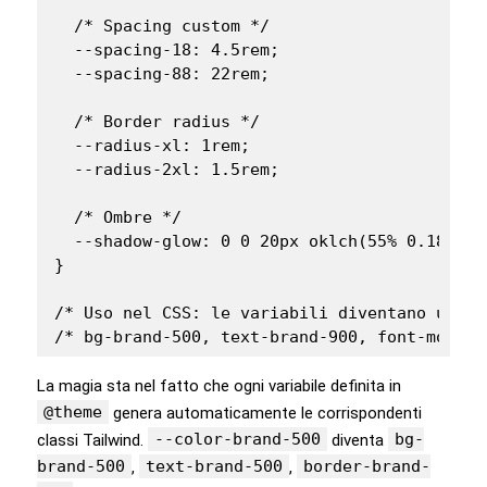
  /* Spacing custom */

  --spacing-18: 4.5rem;

  --spacing-88: 22rem;

  /* Border radius */

  --radius-xl: 1rem;

  --radius-2xl: 1.5rem;

  /* Ombre */

  --shadow-glow: 0 0 20px oklch(55% 0.18 240 
}

/* Uso nel CSS: le variabili diventano utilit
/* bg-brand-500, text-brand-900, font-mono, 
La magia sta nel fatto che ogni variabile definita in
@theme
genera automaticamente le corrispondenti
--color-brand-500
bg-
classi Tailwind.
diventa
brand-500
text-brand-500
border-brand-
,
,