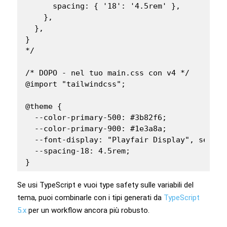
      spacing: { '18': '4.5rem' },

    },

  },

}

*/

/* DOPO - nel tuo main.css con v4 */

@import "tailwindcss";

@theme {

  --color-primary-500: #3b82f6;

  --color-primary-900: #1e3a8a;

  --font-display: "Playfair Display", serif;

  --spacing-18: 4.5rem;

}
Se usi TypeScript e vuoi type safety sulle variabili del
tema, puoi combinarle con i tipi generati da
TypeScript
5.x
per un workflow ancora più robusto.