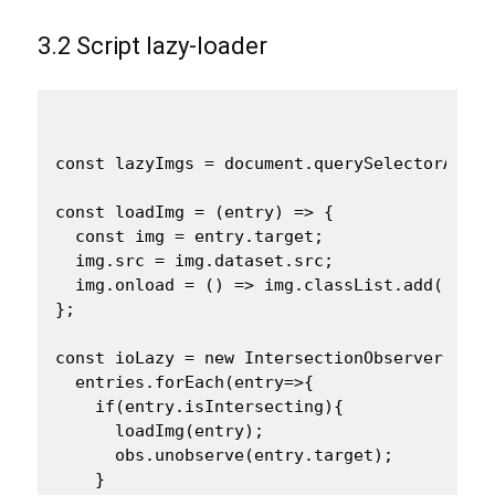
3.2 Script lazy‑loader
const lazyImgs = document.querySelectorAll('i
const loadImg = (entry) => {

  const img = entry.target;

  img.src = img.dataset.src;

  img.onload = () => img.classList.add('loade
};

const ioLazy = new IntersectionObserver((ent
  entries.forEach(entry=>{

    if(entry.isIntersecting){

      loadImg(entry);

      obs.unobserve(entry.target);

    }
