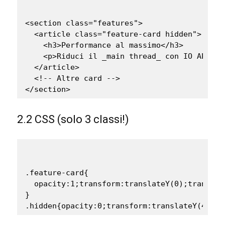
<section class="features">

  <article class="feature-card hidden">

    <h3>Performance al massimo</h3>

    <p>Riduci il _main thread_ con IO API.</p
  </article>

  <!-- Altre card -->

</section>
2.2 CSS (solo 3 classi!)
.feature-card{

  opacity:1;transform:translateY(0);transiti
}

.hidden{opacity:0;transform:translateY(40px)