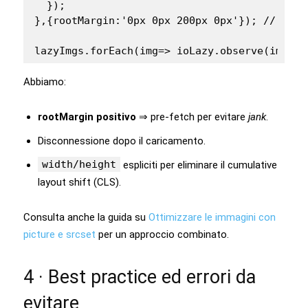
  });

},{rootMargin:'0px 0px 200px 0px'}); // pre‑
lazyImgs.forEach(img=> ioLazy.observe(img));
Abbiamo:
rootMargin positivo
⇒ pre‑fetch per evitare
jank
.
Disconnessione dopo il caricamento.
width/height
espliciti per eliminare il cumulative
layout shift (CLS).
Consulta anche la guida su
Ottimizzare le immagini con
picture e srcset
per un approccio combinato.
4 · Best practice ed errori da
evitare