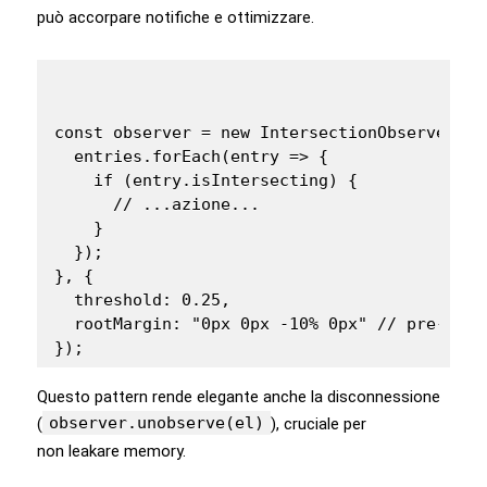
può accorpare notifiche e ottimizzare.
const observer = new IntersectionObserver((en
  entries.forEach(entry => {

    if (entry.isIntersecting) {

      // ...azione...

    }

  });

}, {

  threshold: 0.25,

  rootMargin: "0px 0px -10% 0px" // pre‑trig
});
Questo pattern rende elegante anche la disconnessione
observer.unobserve(el)
(
), cruciale per
non leakare memory.