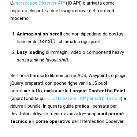
L’
Intersection Observer API
(IO API) è arrivata come
risposta elegante a due bisogni chiave del frontend
moderno:
Animazioni on‑scroll
che non dipendano da costosi
scroll
handler di
chiamati a ogni pixel.
Lazy loading
di immagini, video o componenti heavy
senza
jank
né
layout shift
.
Se finora hai usato librerie come AOS, Waypoints o plugin
jQuery, preparati: con poche righe vanilla JS puoi
sostituire tutto, migliorare la
Largest Contentful Paint
(approfondita qui →
Ottimizzare LCP per siti più veloci
) e
ridurre il bundle. In questa guida pratica—pensata per
dev italiani di livello medio‑avanzato—scoprirai il
perché
tecnico
e il
come operativo
dell’Intersection Observer.