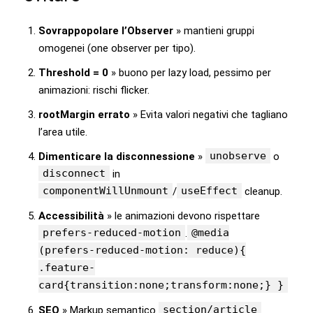
Sovrappopolare l’Observer
» mantieni gruppi
omogenei (one observer per tipo).
Threshold = 0
» buono per lazy load, pessimo per
animazioni: rischi flicker.
rootMargin errato
» Evita valori negativi che tagliano
l’area utile.
unobserve
Dimenticare la disconnessione
»
o
disconnect
in
componentWillUnmount
useEffect
/
cleanup.
Accessibilità
» le animazioni devono rispettare
prefers-reduced-motion
@media
.
(prefers-reduced-motion: reduce){
.feature-
card{transition:none;transform:none;} }
section/article
SEO
» Markup semantico