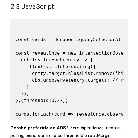
2.3 JavaScript
const cards = document.querySelectorAll('.fe
const revealOnce = new IntersectionObserver(
  entries.forEach(entry => {

    if(entry.isIntersecting){

      entry.target.classList.remove('hidden')
      obs.unobserve(entry.target); // reveal 
    }

  });

},{threshold:0.2});

cards.forEach(card => revealOnce.observe(car
Perché preferirlo ad AOS?
Zero dipendenze, nessun
polling, pieno controllo su threshold e rootMargin.