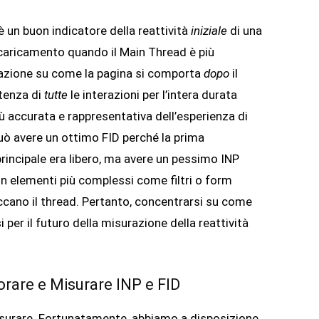
 un buon indicatore della reattività
iniziale
di una
 caricamento quando il Main Thread è più
mazione su come la pagina si comporta
dopo
il
atenza di
tutte
le interazioni per l’intera durata
iù accurata e rappresentativa dell’esperienza di
 può avere un ottimo FID perché la prima
rincipale era libero, ma avere un pessimo INP
n elementi più complessi come filtri o form
cano il thread. Pertanto, concentrarsi su come
i per il futuro della misurazione della reattività
orare e Misurare INP e FID
surare. Fortunatamente, abbiamo a disposizione