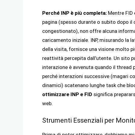
Perché INP è più completa:
Mentre FID è
pagina (spesso durante o subito dopo il
congestionato), non offre alcuna infor
caricamento iniziale. INP, misurando la l
della visita, fornisce una visione molto p
reattività percepita dall’utente. Un sito
interazione è avvenuta quando il thread p
perché interazioni successive (magari co
dinamici) scatenano lunghe task che bloc
ottimizzare INP e FID
significa preparars
web.
Strumenti Essenziali per Monit
Prima di poter ottimizzare, dobbiamo mi