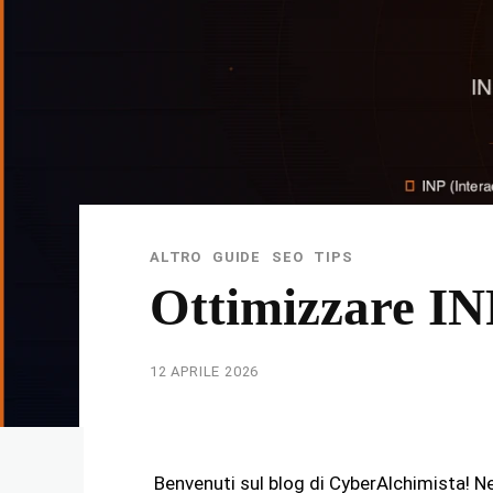
ALTRO
GUIDE
SEO
TIPS
Ottimizzare IN
12 APRILE 2026
Benvenuti sul blog di CyberAlchimista! N