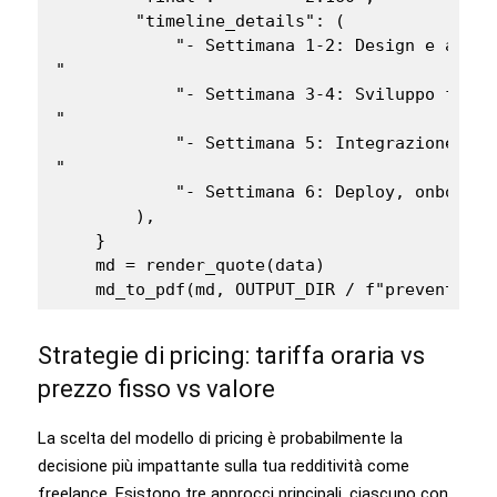
        "timeline_details": (

            "- Settimana 1-2: Design e appro
"

            "- Settimana 3-4: Sviluppo front
"

            "- Settimana 5: Integrazione Stri
"

            "- Settimana 6: Deploy, onboardi
        ),

    }

    md = render_quote(data)

Strategie di pricing: tariffa oraria vs
prezzo fisso vs valore
La scelta del modello di pricing è probabilmente la
decisione più impattante sulla tua redditività come
freelance. Esistono tre approcci principali, ciascuno con