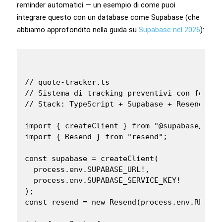
reminder automatici — un esempio di come puoi
integrare questo con un database come Supabase (che
abbiamo approfondito nella guida su
Supabase nel 2026
):
// quote-tracker.ts

// Sistema di tracking preventivi con follow
// Stack: TypeScript + Supabase + Resend

import { createClient } from "@supabase/supab
import { Resend } from "resend";

const supabase = createClient(

  process.env.SUPABASE_URL!,

  process.env.SUPABASE_SERVICE_KEY!

);

const resend = new Resend(process.env.RESEND_