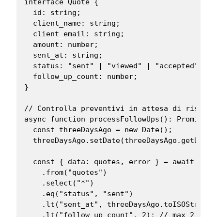
interface Quote {

  id: string;

  client_name: string;

  client_email: string;

  amount: number;

  sent_at: string;

  status: "sent" | "viewed" | "accepted" | "
  follow_up_count: number;

}

// Controlla preventivi in attesa di rispost
async function processFollowUps(): Promise<vo
  const threeDaysAgo = new Date();

  threeDaysAgo.setDate(threeDaysAgo.getDate()
  const { data: quotes, error } = await supab
    .from("quotes")

    .select("*")

    .eq("status", "sent")

    .lt("sent_at", threeDaysAgo.toISOString()
    .lt("follow_up_count", 2); // max 2 foll