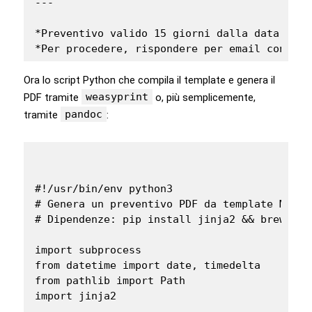
---

*Preventivo valido 15 giorni dalla data di em
*Per procedere, rispondere per email con con
Ora lo script Python che compila il template e genera il
weasyprint
PDF tramite
o, più semplicemente,
pandoc
tramite
:
#!/usr/bin/env python3

# Genera un preventivo PDF da template Markdo
# Dipendenze: pip install jinja2 && brew inst
import subprocess

from datetime import date, timedelta

from pathlib import Path

import jinja2
