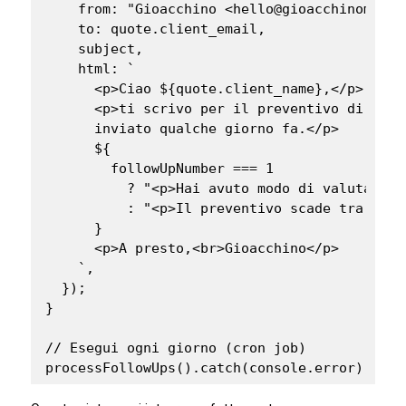
    from: "Gioacchino <hello@gioacchinomazzol
    to: quote.client_email,

    subject,

    html: `

      <p>Ciao ${quote.client_name},</p>

      <p>ti scrivo per il preventivo di ${qu
      inviato qualche giorno fa.</p>

      ${

        followUpNumber === 1

          ? "<p>Hai avuto modo di valutarlo?
          : "<p>Il preventivo scade tra 5 gi
      }

      <p>A presto,<br>Gioacchino</p>

    `,

  });

}

// Esegui ogni giorno (cron job)
