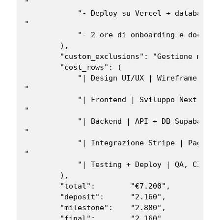
"

            "- Deploy su Vercel + database Su
"

            "- 2 ore di onboarding e document
        ),

        "custom_exclusions": "Gestione magaz
        "cost_rows": (

            "| Design UI/UX | Wireframe + mo
"

            "| Frontend | Sviluppo Next.js |
"

            "| Backend | API + DB Supabase |
"

            "| Integrazione Stripe | Pagamen
"

            "| Testing + Deploy | QA, CI/CD,
        ),

        "total":        "€7.200",

        "deposit":      "2.160",

        "milestone":    "2.880",

        "final":        "2.160",
