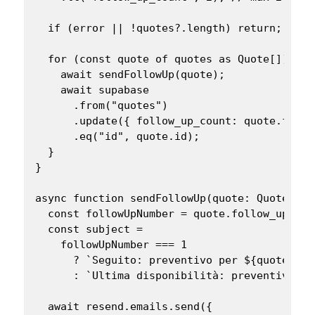
  if (error || !quotes?.length) return;

  for (const quote of quotes as Quote[]) {

    await sendFollowUp(quote);

    await supabase

      .from("quotes")

      .update({ follow_up_count: quote.follo
      .eq("id", quote.id);

  }

}

async function sendFollowUp(quote: Quote): P
  const followUpNumber = quote.follow_up_coun
  const subject =

    followUpNumber === 1

      ? `Seguito: preventivo per ${quote.clie
      : `Ultima disponibilità: preventivo in 
  await resend.emails.send({
