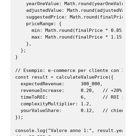
    yearOneValue: Math.round(yearOneValue),

    adjustedValue: Math.round(adjustedValue),
    suggestedPrice: Math.round(finalPrice / 
    priceRange: {

      min: Math.round(finalPrice * 0.85 / 100
      max: Math.round(finalPrice * 1.15 / 100
    },

  };

}

// Esempio: e-commerce per cliente con 300K€
const result = calculateValuePrice({

  expectedRevenue:      300_000,

  revenueIncrease:      0.20,   // +20% fattu
  timeToROI:            6,      // ROI in 6 m
  complexityMultiplier: 1.2,

  yourValueShare:       0.12,   // chiedi il
});

console.log("Valore anno 1:", result.yearOneV