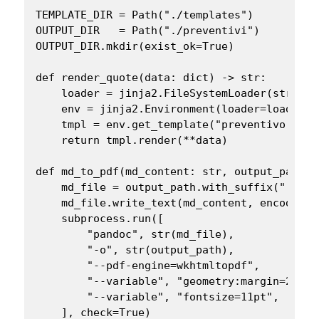
TEMPLATE_DIR = Path("./templates")

OUTPUT_DIR   = Path("./preventivi")

OUTPUT_DIR.mkdir(exist_ok=True)

def render_quote(data: dict) -> str:

    loader = jinja2.FileSystemLoader(str(TEMP
    env = jinja2.Environment(loader=loader)

    tmpl = env.get_template("preventivo.md")

    return tmpl.render(**data)

def md_to_pdf(md_content: str, output_path: 
    md_file = output_path.with_suffix(".md")

    md_file.write_text(md_content, encoding="
    subprocess.run([

        "pandoc", str(md_file),

        "-o", str(output_path),

        "--pdf-engine=wkhtmltopdf",

        "--variable", "geometry:margin=2cm",

        "--variable", "fontsize=11pt",

    ], check=True)
