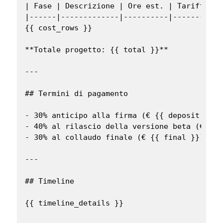
| Fase | Descrizione | Ore est. | Tariffa | T
|------|-------------|----------|---------|--
{{ cost_rows }}

**Totale progetto: {{ total }}**

---

## Termini di pagamento

- 30% anticipo alla firma (€ {{ deposit }})

- 40% al rilascio della versione beta (€ {{ 
- 30% al collaudo finale (€ {{ final }})

---

## Timeline

{{ timeline_details }}
