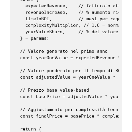
    expectedRevenue,    // fatturato atteso 
    revenueIncrease,    // % aumento ricavi 
    timeToROI,          // mesi per raggiunge
    complexityMultiplier, // 1.0 = normale, 
    yourValueShare,     // % del valore che 
  } = params;

  // Valore generato nel primo anno

  const yearOneValue = expectedRevenue * rev
  // Valore ponderato per il tempo di ROI

  const adjustedValue = yearOneValue * (12 / 
  // Prezzo base value-based

  const basePrice = adjustedValue * yourValue
  // Aggiustamento per complessità tecnica

  const finalPrice = basePrice * complexityMu
  return {
