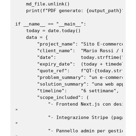
    md_file.unlink()

    print(f"PDF generato: {output_path}")

if __name__ == "__main__":

    today = date.today()

    data = {

        "project_name": "Sito E-commerce Per
        "client_name":  "Mario Rossi / Esempi
        "date":         today.strftime("%d/%m
        "expiry_date":  (today + timedelta(d
        "quote_ref":    f"QT-{today.strftime
        "problem_summary": "un e-commerce mo
        "solution_summary": "una web app Nex
        "timeline":     "6 settimane",

        "scope_included": (

            "- Frontend Next.js con design re
"

            "- Integrazione Stripe (pagament
"

            "- Pannello admin per gestione p