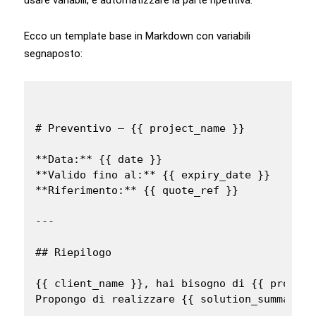
Ecco un template base in Markdown con variabili
segnaposto:
# Preventivo — {{ project_name }}

**Data:** {{ date }}

**Valido fino al:** {{ expiry_date }}

**Riferimento:** {{ quote_ref }}

---

## Riepilogo

{{ client_name }}, hai bisogno di {{ problem_
Propongo di realizzare {{ solution_summary }