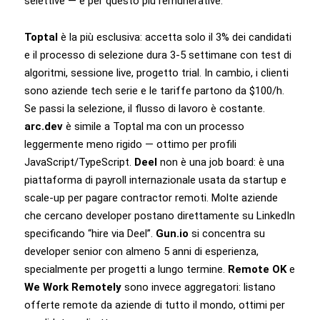
selettive — e per questo più remunerative.
Toptal
è la più esclusiva: accetta solo il 3% dei candidati
e il processo di selezione dura 3-5 settimane con test di
algoritmi, sessione live, progetto trial. In cambio, i clienti
sono aziende tech serie e le tariffe partono da $100/h.
Se passi la selezione, il flusso di lavoro è costante.
arc.dev
è simile a Toptal ma con un processo
leggermente meno rigido — ottimo per profili
JavaScript/TypeScript.
Deel
non è una job board: è una
piattaforma di payroll internazionale usata da startup e
scale-up per pagare contractor remoti. Molte aziende
che cercano developer postano direttamente su LinkedIn
specificando “hire via Deel”.
Gun.io
si concentra su
developer senior con almeno 5 anni di esperienza,
specialmente per progetti a lungo termine.
Remote OK
e
We Work Remotely
sono invece aggregatori: listano
offerte remote da aziende di tutto il mondo, ottimi per