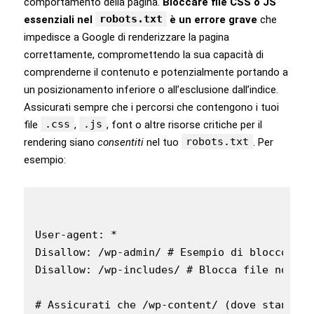
comportamento della pagina.
Bloccare file CSS o JS
robots.txt
essenziali nel
è un errore grave
che
impedisce a Google di renderizzare la pagina
correttamente, compromettendo la sua capacità di
comprenderne il contenuto e potenzialmente portando a
un posizionamento inferiore o all’esclusione dall’indice.
Assicurati sempre che i percorsi che contengono i tuoi
.css
.js
file
,
, font o altre risorse critiche per il
robots.txt
rendering siano
consentiti
nel tuo
. Per
esempio:
User-agent: *

Disallow: /wp-admin/ # Esempio di blocco com
Disallow: /wp-includes/ # Blocca file non es
# Assicurati che /wp-content/ (dove stanno t