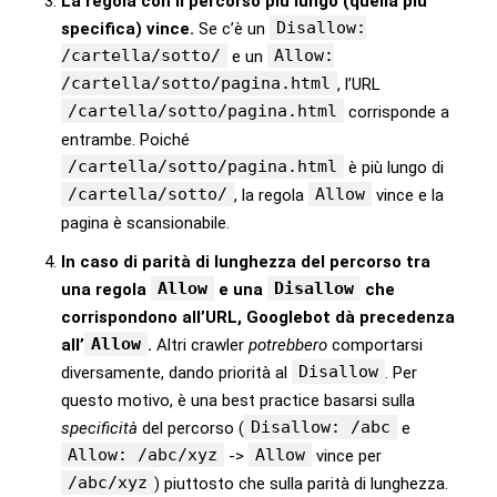
La regola con il percorso più lungo (quella più
Disallow:
specifica) vince.
Se c’è un
/cartella/sotto/
Allow:
e un
/cartella/sotto/pagina.html
, l’URL
/cartella/sotto/pagina.html
corrisponde a
entrambe. Poiché
/cartella/sotto/pagina.html
è più lungo di
/cartella/sotto/
Allow
, la regola
vince e la
pagina è scansionabile.
In caso di parità di lunghezza del percorso tra
Allow
Disallow
una regola
e una
che
corrispondono all’URL, Googlebot dà precedenza
Allow
all’
.
Altri crawler
potrebbero
comportarsi
Disallow
diversamente, dando priorità al
. Per
questo motivo, è una best practice basarsi sulla
Disallow: /abc
specificità
del percorso (
e
Allow: /abc/xyz
Allow
->
vince per
/abc/xyz
) piuttosto che sulla parità di lunghezza.