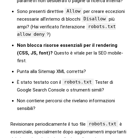
parametri non desiderati o pagine di ricerca interna?
Allow
Sono presenti direttive
per creare eccezioni
Disallow
necessarie all’interno di blocchi
più
robots.txt
ampi? (Hai verificato l’interazione
allow deny
?)
Non blocca risorse essenziali per il rendering
(CSS, JS, font)?
Questo è vitale per la SEO mobile-
first.
Punta alla Sitemap XML corretta?
robots.txt
È stato testato con il
Tester di
Google Search Console o strumenti simili?
Non contiene percorsi che rivelano informazioni
sensibili?
robots.txt
Revisionare periodicamente il tuo file
è
essenziale, specialmente dopo aggiornamenti importanti