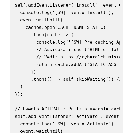
self.addEventListener('install', event => {

  console.log('[SW] Evento Install');

  event.waitUntil(

    caches.open(CACHE_NAME_STATIC)

      .then(cache => {

        console.log('[SW] Pre-caching App Sh
        // Assicurati che l'HTML di fallback
        // Vedi: https://cyberalchimista.it/
        return cache.addAll(STATIC_ASSETS);

      })

      .then(() => self.skipWaiting()) // Att
  );

});

// Evento ACTIVATE: Pulizia vecchie cache

self.addEventListener('activate', event => {

  console.log('[SW] Evento Activate');

  event.waitUntil(
