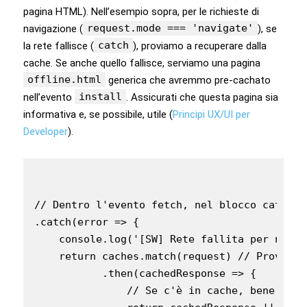
pagina HTML). Nell’esempio sopra, per le richieste di
request.mode === 'navigate'
navigazione (
), se
catch
la rete fallisce (
), proviamo a recuperare dalla
cache. Se anche quello fallisce, serviamo una pagina
offline.html
generica che avremmo pre-cachato
install
nell’evento
. Assicurati che questa pagina sia
informativa e, se possibile, utile (
Principi UX/UI per
Developer
).
// Dentro l'evento fetch, nel blocco catch d
.catch(error => {

    console.log('[SW] Rete fallita per navig
    return caches.match(request) // Prova la 
           .then(cachedResponse => {

               // Se c'è in cache, bene. Alt