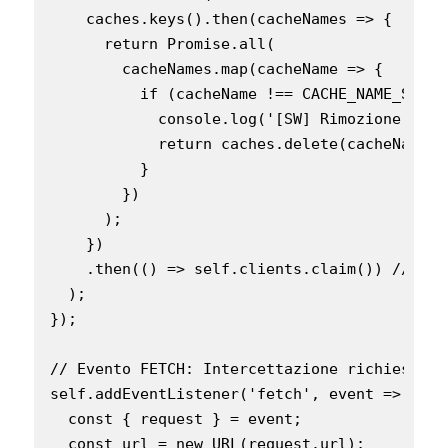
    caches.keys().then(cacheNames => {

      return Promise.all(

        cacheNames.map(cacheName => {

          if (cacheName !== CACHE_NAME_STATI
            console.log('[SW] Rimozione vecc
            return caches.delete(cacheName);

          }

        })

      );

    })

    .then(() => self.clients.claim()) // Pre
  );

});

// Evento FETCH: Intercettazione richieste e
self.addEventListener('fetch', event => {

  const { request } = event;

  const url = new URL(request.url);
