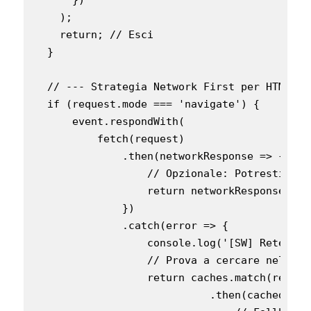
    );

    return; // Esci

  }

  // --- Strategia Network First per HTML (n
  if (request.mode === 'navigate') {

      event.respondWith(

          fetch(request)

              .then(networkResponse => {

                  // Opzionale: Potresti vol
                  return networkResponse;

              })

              .catch(error => {

                  console.log('[SW] Rete fal
                  // Prova a cercare nella c
                  return caches.match(request
                            .then(cachedRespo