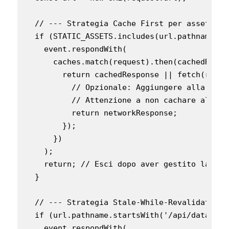
  // --- Strategia Cache First per asset sta
  if (STATIC_ASSETS.includes(url.pathname) |
    event.respondWith(

      caches.match(request).then(cachedRespon
        return cachedResponse || fetch(reque
          // Opzionale: Aggiungere alla cach
          // Attenzione a non cachare all'in
          return networkResponse;

        });

      })

    );

    return; // Esci dopo aver gestito la rich
  }

  // --- Strategia Stale-While-Revalidate pe
  if (url.pathname.startsWith('/api/data/')) 
    event.respondWith(
