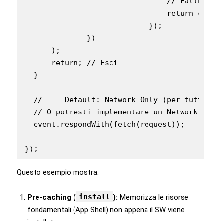
                                // Fallback 
                                return cache
                            });

              })

      );

      return; // Esci

  }

  // --- Default: Network Only (per tutto il
  // O potresti implementare un Network fall
  event.respondWith(fetch(request));

});
Questo esempio mostra:
install
Pre-caching (
):
Memorizza le risorse
fondamentali (App Shell) non appena il SW viene