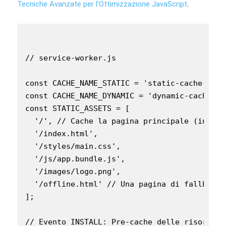
Tecniche Avanzate per l’Ottimizzazione JavaScript
.
// service-worker.js

const CACHE_NAME_STATIC = 'static-cache-v1';

const CACHE_NAME_DYNAMIC = 'dynamic-cache-v1'
const STATIC_ASSETS = [

  '/', // Cache la pagina principale (index.h
  '/index.html',

  '/styles/main.css',

  '/js/app.bundle.js',

  '/images/logo.png',

  '/offline.html' // Una pagina di fallback

];

// Evento INSTALL: Pre-cache delle risorse s