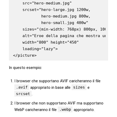
    src="hero-medium.jpg"

    srcset="hero-large.jpg 1200w,

            hero-medium.jpg 800w,

            hero-small.jpg 400w"

    sizes="(min-width: 768px) 800px, 100vw"

    alt="Eroe della pagina che mostra un pae
    width="800" height="450"

    loading="lazy">

In questo esempio:
I browser che supportano AVIF caricheranno il file
.avif
sizes
appropriato in base alle
e
srcset
.
I browser che non supportano AVIF ma supportano
.webp
WebP caricheranno il file
appropriato.