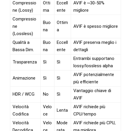
Compressio
Otti
Eccell
AVIF è ~30-50%
ne (Lossy)
ma
ente
migliore
Compressio
Buo
Ottim
ne
AVIF è spesso migliore
na
a
(Lossless)
Qualità a
Buo
Eccell
AVIF preserva meglio i
Bassa Dim.
na
ente
dettagli
Entrambi supportano
Trasparenza
Sì
Sì
lossy/lossless alpha
AVIF potenzialmente
Animazione
Sì
Sì
più efficiente
Vantaggio chiave di
HDR / WCG
No
Sì
AVIF
Velocità
Velo
AVIF richiede più
Lenta
Codifica
ce
CPU/tempo
Velocità
Velo
Mode
AVIF richiede più CPU,
Decodifica
ce
rata
ma migliora