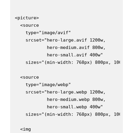
<picture>

  <source

    type="image/avif"

    srcset="hero-large.avif 1200w,

            hero-medium.avif 800w,

            hero-small.avif 400w"

    sizes="(min-width: 768px) 800px, 100vw">

  <source

    type="image/webp"

    srcset="hero-large.webp 1200w,

            hero-medium.webp 800w,

            hero-small.webp 400w"

    sizes="(min-width: 768px) 800px, 100vw">

  <img
