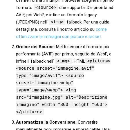
offrire formati multipli. Il browser sceglierà il primo
<source>
formato
che supporta. Dai priorità ad
AVIF, poi WebP, e infine un formato legacy
<img>
(JPEG/PNG) nell’
fallback. Per una guida
dettagliata, consulta il nostro articolo su
come
ottimizzare le immagini con picture e srcset
.
Ordine dei Source:
Metti sempre il formato più
performante (AVIF) per primo, seguito da WebP, e
<img>
<picture>
infine il fallback nell’
. HTML
<source srcset="immagine.avif"
type="image/avif"> <source
srcset="immagine.webp"
type="image/webp"> <img
src="immagine.jpg" alt="Descrizione
immagine" width="800" height="600">
</picture>
Automatizza la Conversione:
Convertire
manualmente ogni immagine è impraticabile. Usa: